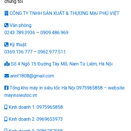
chúng tôi.
CÔNG TY TNHH SẢN XUẤT & THƯƠNG MẠI PHÚ VIỆT
Văn phòng:
0243.789.3936
–
0909.486.969
Kỹ thuật:
0369.136.777
–
0962.977.511
Số 4 Ngõ 15 Đường Tây Mỗ, Nam Từ Liêm, Hà Nội
annt1808@gmail.com
Tổng kho máy in siêu tốc Hà Nội 0975965858 – website:
mayinsieutoc.vn
Kinh doanh 1: 0975965858
Kinh doanh 2: 0969653973