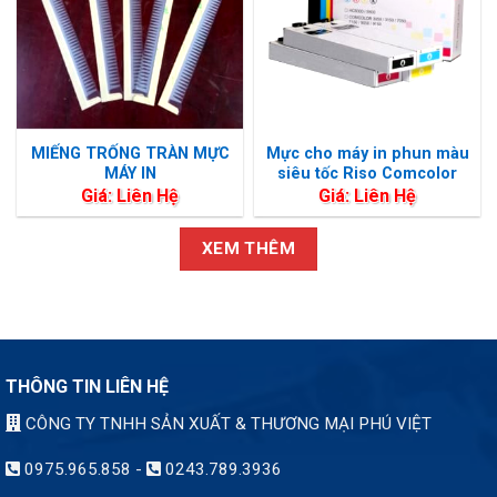
MIẾNG TRỐNG TRÀN MỰC
Mực cho máy in phun màu
MÁY IN
siêu tốc Riso Comcolor
Giá: Liên Hệ
Giá: Liên Hệ
XEM THÊM
THÔNG TIN LIÊN HỆ
CÔNG TY TNHH SẢN XUẤT & THƯƠNG MẠI PHÚ VIỆT
0975.965.858
-
0243.789.3936