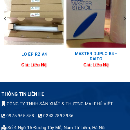
MASTER DUPLO B4 –
LÔ ÉP RZ A4
DAITO
Giá: Liên Hệ
Giá: Liên Hệ
THÔNG TIN LIÊN HỆ
CÔNG TY TNHH SẢN XUẤT & THƯƠNG MẠI PHÚ VIỆT
0975.965.858
-
0243.789.3936
Số 4 Ngõ 15 Đường Tây Mỗ, Nam Từ Liêm, Hà Nội