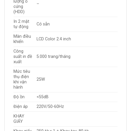
lượng ổ
–
cứng
(HDD)
In 2 mặt
Có sẵn
tự động
Màn điều
LCD Color 2.4 inch
khiển
Công
suất in đề
5.000 trang/tháng
xuất
Mức tiêu
thụ điện
25W
khi vận
hành
Độ ồn
<55dB
Điện áp
220V/50-60Hz
KHAY
GIẤY