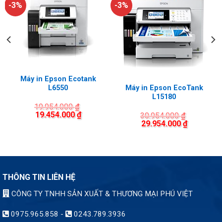
-3%
-3%
Máy in Epson Ecotank
L6550
Máy in Epson EcoTank
L15180
19.954.000
₫
19.454.000
₫
30.954.000
₫
29.954.000
₫
THÔNG TIN LIÊN HỆ
CÔNG TY TNHH SẢN XUẤT & THƯƠNG MẠI PHÚ VIỆT
0975.965.858
-
0243.789.3936