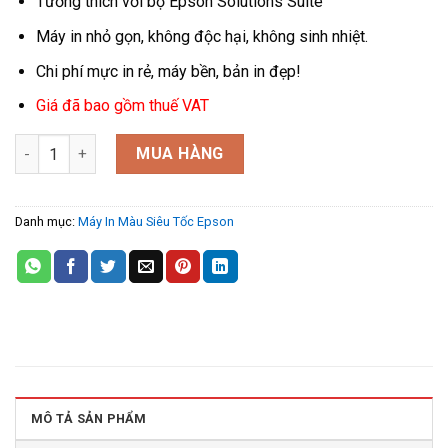
Tương thích với bộ Epson Solutions Suite
Máy in nhỏ gọn, không độc hại, không sinh nhiệt.
Chi phí mực in rẻ, máy bền, bản in đẹp!
Giá đã bao gồm thuế VAT
Epson WF-M5399 in đen trắng dùng in gia đình, văn phòng số 
MUA HÀNG
Danh mục:
Máy In Màu Siêu Tốc Epson
MÔ TẢ SẢN PHẨM