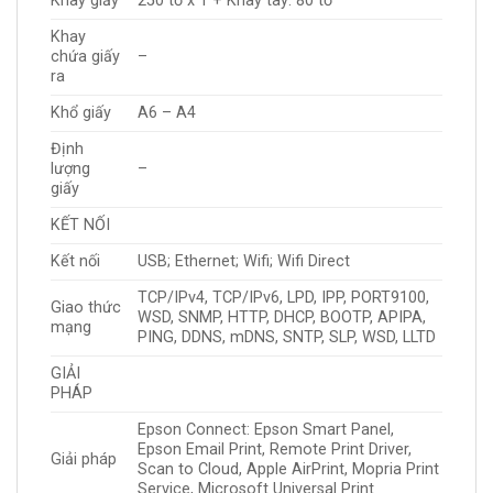
Khay giấy
250 tờ x 1 + Khay tay: 80 tờ
Khay
chứa giấy
–
ra
Khổ giấy
A6 – A4
Định
lượng
–
giấy
KẾT NỐI
Kết nối
USB; Ethernet; Wifi; Wifi Direct
TCP/IPv4, TCP/IPv6, LPD, IPP, PORT9100,
Giao thức
WSD, SNMP, HTTP, DHCP, BOOTP, APIPA,
mạng
PING, DDNS, mDNS, SNTP, SLP, WSD, LLTD
GIẢI
PHÁP
Epson Connect: Epson Smart Panel,
Epson Email Print, Remote Print Driver,
Giải pháp
Scan to Cloud, Apple AirPrint, Mopria Print
Service, Microsoft Universal Print