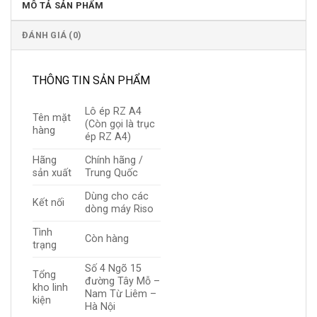
MÔ TẢ SẢN PHẨM
ĐÁNH GIÁ (0)
THÔNG TIN SẢN PHẨM
Lô ép RZ A4
Tên mặt
(Còn gọi là trục
hàng
ép RZ A4)
Hãng
Chính hãng /
sản xuất
Trung Quốc
Dùng cho các
Kết nối
dòng máy Riso
Tình
Còn hàng
trạng
Số 4 Ngõ 15
Tổng
đường Tây Mỗ –
kho linh
Nam Từ Liêm –
kiện
Hà Nội