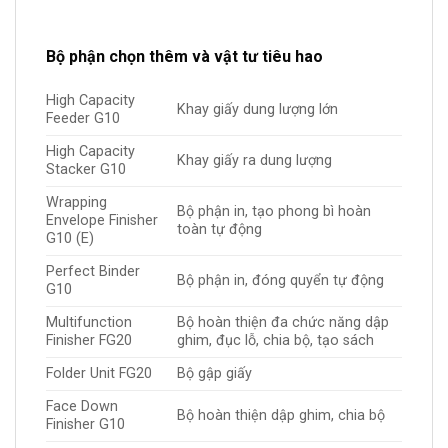
Bộ phận chọn thêm và vật tư tiêu hao
High Capacity
Khay giấy dung lượng lớn
Feeder G10
High Capacity
Khay giấy ra dung lượng
Stacker G10
Wrapping
Bộ phận in, tạo phong bì hoàn
Envelope Finisher
toàn tự động
G10 (E)
Perfect Binder
Bộ phận in, đóng quyển tự động
G10
Multifunction
Bộ hoàn thiện đa chức năng dập
Finisher FG20
ghim, đục lỗ, chia bộ, tạo sách
Folder Unit FG20
Bộ gập giấy
Face Down
Bộ hoàn thiện dập ghim, chia bộ
Finisher G10