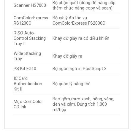
Bộ phận quét (dùng để nâng cấp
Scanner HS7000
thêm chức năng copy và scan)
ComColorExpress
Bộ xử lý đa tác vụ
RS1200C
ComColorExpress FS2000C
RISO Auto-
Control Stacking
Khay đỡ giấy ra có điều khiển
Tray II
Wide Stacking
Khay đỡ giấy ra
Tray
PS Kit FG10
Bộ ngôn ngữ in PostScript 3
IC Card
Authentication
Bộ quản lý bằng thẻ
Kit II
Bao gồm mực xanh, hồng, vàng,
Mực ComColor
đen và xám. Dung tích 1.000
GD Ink
ml/hộp