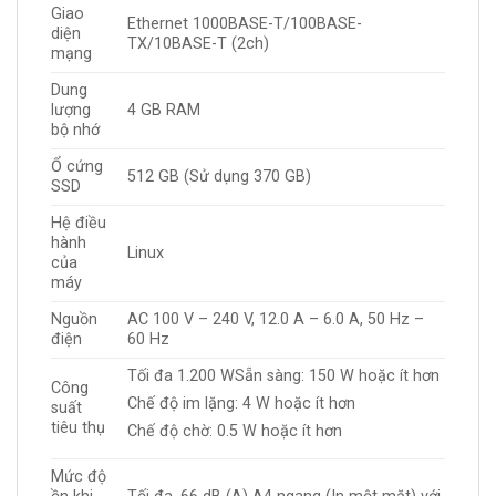
Giao
Ethernet 1000BASE-T/100BASE-
diện
TX/10BASE-T (2ch)
mạng
Dung
lượng
4 GB RAM
bộ nhớ
Ổ cứng
512 GB (Sử dụng 370 GB)
SSD
Hệ điều
hành
Linux
của
máy
Nguồn
AC 100 V – 240 V, 12.0 A – 6.0 A, 50 Hz –
điện
60 Hz
Tối đa 1.200 WSẵn sàng: 150 W hoặc ít hơn
Công
Chế độ im lặng: 4 W hoặc ít hơn
suất
tiêu thụ
Chế độ chờ: 0.5 W hoặc ít hơn
Mức độ