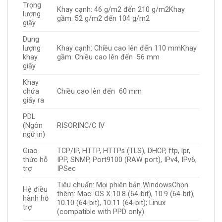
Trọng
Khay cạnh: 46 g/m2 đến 210 g/m2Khay
lượng
gầm: 52 g/m2 đến 104 g/m2
giấy
Dung
lượng
Khay cạnh: Chiều cao lên đến 110 mmKhay
khay
gầm: Chiều cao lên đến 56 mm
giấy
Khay
chứa
Chiều cao lên đến 60 mm
giấy ra
PDL
(Ngôn
RISORINC/C IV
ngữ in)
Giao
TCP/IP, HTTP, HTTPs (TLS), DHCP, ftp, lpr,
thức hỗ
IPP, SNMP, Port9100 (RAW port), IPv4, IPv6,
trợ
IPSec
Tiêu chuẩn: Mọi phiên bản WindowsChọn
Hệ điều
thêm: Mac: OS X 10.8 (64-bit), 10.9 (64-bit),
hành hỗ
10.10 (64-bit), 10.11 (64-bit); Linux
trợ
(compatible with PPD only)