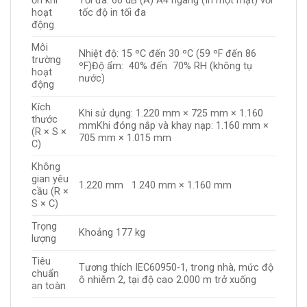
ồn khi
Tối đa. 66 dB (A) A4 ngang (In một mặt) với
hoạt
tốc độ in tối đa
động
Môi
Nhiệt độ: 15 ºC đến 30 ºC (59 ºF đến 86
trường
ºF)Độ ẩm: 40% đến 70% RH (không tụ
hoạt
nước)
động
Kích
Khi sử dụng: 1.220 mm × 725 mm × 1.160
thước
mmKhi đóng nắp và khay nạp: 1.160 mm ×
(R × S ×
705 mm × 1.015 mm
C)
Không
gian yêu
1.220 mm 1.240 mm × 1.160 mm
cầu (R ×
S × C)
Trọng
Khoảng 177 kg
lượng
Tiêu
Tương thích IEC60950-1, trong nhà, mức độ
chuẩn
ô nhiễm 2, tại độ cao 2.000 m trở xuống
an toàn