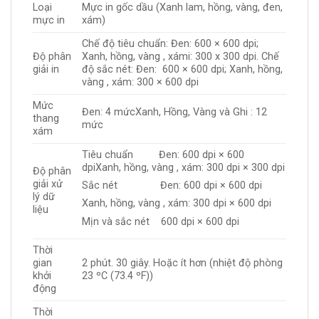
Loại
Mực in gốc dầu (Xanh lam, hồng, vàng, đen,
mực in
xám)
Chế độ tiêu chuẩn: Đen: 600 × 600 dpi;
Độ phân
Xanh, hồng, vàng , xámi: 300 x 300 dpi. Chế
giải in
độ sắc nét: Đen: 600 × 600 dpi; Xanh, hồng,
vàng , xám: 300 × 600 dpi
Mức
Đen: 4 mứcXanh, Hồng, Vàng và Ghi : 12
thang
mức
xám
Tiêu chuẩn Đen: 600 dpi × 600
dpiXanh, hồng, vàng , xám: 300 dpi × 300 dpi
Độ phân
giải xử
Sắc nét Đen: 600 dpi × 600 dpi
lý dữ
Xanh, hồng, vàng , xám: 300 dpi × 600 dpi
liệu
Mịn và sắc nét 600 dpi × 600 dpi
Thời
gian
2 phút. 30 giây. Hoặc ít hơn (nhiệt độ phòng
khởi
23 ºC (73.4 ºF))
động
Thời